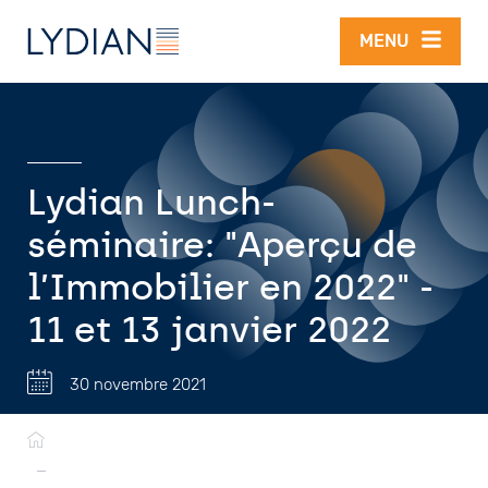
Aller au contenu principal
MENU
Lydian Lunch-
séminaire: "Aperçu de
l’Immobilier en 2022" -
11 et 13 janvier 2022
30 novembre 2021
Fil
d'Ariane
—