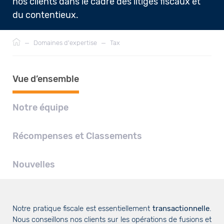
nos clients dans le cadre des litiges fiscaux et
du contentieux.
Fil
—
Domaines d'expertise
—
Tax
d'Ariane
Vue d’ensemble
Notre équipe
Récompenses et Classements
Nouvelles
Notre pratique fiscale est essentiellement
transactionnelle
.
Nous conseillons nos clients sur les opérations de fusions et