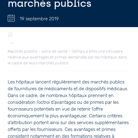
marchés publics
19 septembre 2019
Fil
d'Ariane
—
Marchés publics – soins de santé – l’afmps a émis une circulaire
relative aux avantages et primes demandés par les hôpitaux dans
le cadre de leurs marchés publics
Les hôpitaux lancent régulièrement des marchés publics
de fournitures de médicaments et de dispositifs médicaux.
Dans ce cadre, de nombreux hôpitaux prennent en
considération l’octroi d’avantages ou de primes par les
fournisseurs potentiels en vue de retenir l’offre
économiquement la plus avantageuse. Certains critères
d’attribution portent ainsi sur des services supplémentaires
offerts par les fournisseurs. Ces avantages et primes
consistent notamment en des formations relatives à