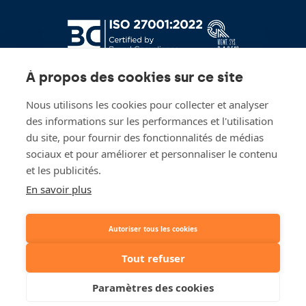
À propos des cookies sur ce site
Nous utilisons les cookies pour collecter et analyser
des informations sur les performances et l'utilisation
du site, pour fournir des fonctionnalités de médias
sociaux et pour améliorer et personnaliser le contenu
Restez à jour!
et les publicités.
En savoir plus
Inscrivez-vous à nos newsletters
Autoriser tous les cookies
Tout refuser
© 2026 Lydian
Paramètres des cookies
Legal
Politique vie
Responsible
Clause de non-
privée
Disclosure Policy
responsabilité