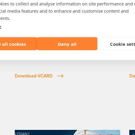
kies to collect and analyse information on site performance and 
Partner
cial media features and to enhance and customise content and
Dario Petosa
J
ents.
Real Estate
Pu
e
Real Estate Developers & Investors
Re
 all cookies
Deny all
Cookie set
dario.petosa@lydian.be
je
+32 (0)2 787 90 47
+3
Download VCARD
Do