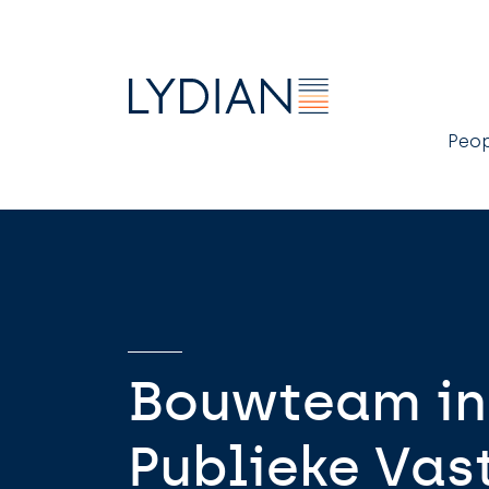
M
Peo
n
Bouwteam in 
Publieke Vas