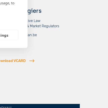
usage, to
Associate
effrey Roegiers
blic & Administrative Law
gulated Markets & Market Regulators
tings
ffrey.roegiers@lydian.be
2 (0)2 787 90 50
wnload VCARD