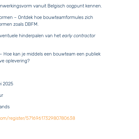
enwerkingsvorm vanuit Belgisch oogpunt kennen.
svormen – Ontdek hoe bouwteamformules zich
ormen zoals DBFM.
eventuele hinderpalen van het
early contractor
– Hoe kan je middels een bouwteam een publiek
eve oplevering?
i 2025
ur
lands
.com/register/5716961732980780638