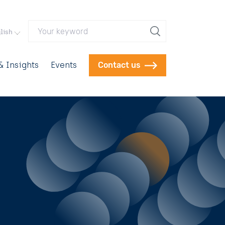
Your keyword
lish
 Insights
Events
Contact us