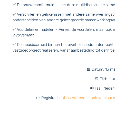
✅ De bouwteamformule – Leer deze multidisciplinaire sam
✅ Verschillen en gelijkenissen met andere samenwerking
onderscheiden van andere geïntegreerde samenwerkingsv
✅ Voordelen en nadelen – Verken de voordelen, maar ook 
involvement
.
✅ De inpasbaarheid binnen het overheidsopdrachtenrecht 
vastgoedproject realiseren, vanaf aanbesteding tot definiti
📅 Datum: 13 me
⏰ Tijd: 1 u
📢 Taal: Neder
👉 Registratie:
https://attendee.gotowebinar