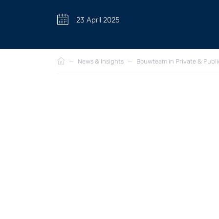
23 April 2025
Breadcrumb
—
News & Insights
—
Bouwteam in Private & Publ