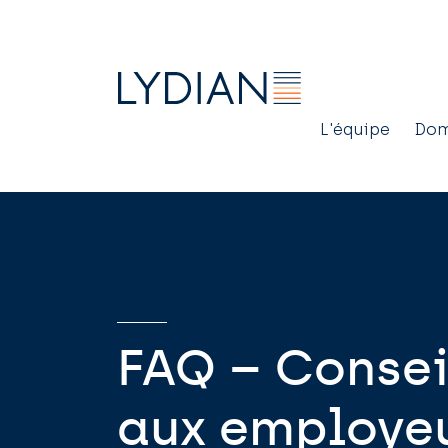
Main
L'équipe
Dom
navig
FAQ – Consei
aux employeu