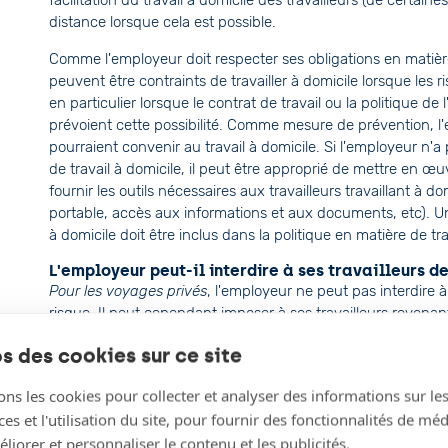
facilitation du travail à domicile des travailleurs (de certaine
distance lorsque cela est possible.
Comme l'employeur doit respecter ses obligations en matière d
peuvent être contraints de travailler à domicile lorsque les r
en particulier lorsque le contrat de travail ou la politique de 
prévoient cette possibilité. Comme mesure de prévention, l
pourraient convenir au travail à domicile. Si l'employeur n'
de travail à domicile, il peut être approprié de mettre en œuv
fournir les outils nécessaires aux travailleurs travaillant à do
portable, accès aux informations et aux documents, etc). Un
à domicile doit être inclus dans la politique en matière de tra
L'employeur peut-il interdire à ses travailleurs d
Pour les voyages privés
, l'employeur ne peut pas interdire 
risque. Il peut cependant imposer à ses travailleurs revena
et travailler temporairement à domicile (en particulier lorsqu
s des cookies sur ce site
et le permet).
Voyages d'affaires
, l'employeur peut mettre en place des res
ons les cookies pour collecter et analyser des informations sur le
juge approprié pour le moment et il est peu probable que cel
s et l'utilisation du site, pour fournir des fonctionnalités de mé
justification raisonnable pour toute restriction (en particulie
liorer et personnaliser le contenu et les publicités.