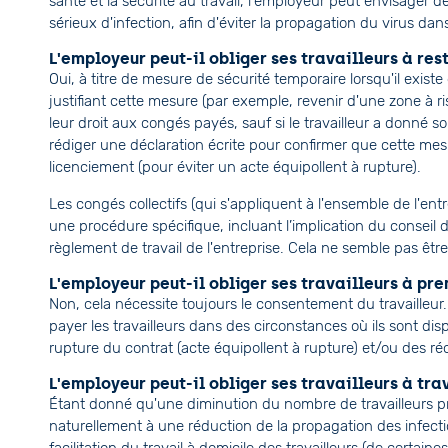
santé et la sécurité au travail, l'employeur peut envisager de
sérieux d'infection, afin d'éviter la propagation du virus dans
L'employeur peut-il obliger ses travailleurs à res
Oui, à titre de mesure de sécurité temporaire lorsqu'il existe 
justifiant cette mesure (par exemple, revenir d'une zone à r
leur droit aux congés payés, sauf si le travailleur a donné
rédiger une déclaration écrite pour confirmer que cette m
licenciement (pour éviter un acte équipollent à rupture).
Les congés collectifs (qui s'appliquent à l'ensemble de l'entr
une procédure spécifique, incluant l’implication du conseil d
règlement de travail de l'entreprise. Cela ne semble pas être
L'employeur peut-il obliger ses travailleurs à pr
Non, cela nécessite toujours le consentement du travailleur
payer les travailleurs dans des circonstances où ils sont disp
rupture du contrat (acte équipollent à rupture) et/ou des r
L'employeur peut-il obliger ses travailleurs à tra
Étant donné qu'une diminution du nombre de travailleurs pré
naturellement à une réduction de la propagation des infect