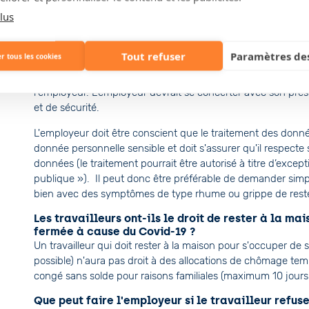
Etrangères a donné un avis négatif)
lus
L'employeur peut-il obliger ses travailleurs à s
L'employeur peut demander à ses travailleurs de se soume
Tout refuser
Paramètres des
r tous les cookies
vérification de la température) lorsque la santé et la sécurité
revenant de zones à risque), mais cela doit se faire auprès d
l'employeur. L'employeur devrait se concerter avec son pres
et de sécurité.
L'employeur doit être conscient que le traitement des donnée
donnée personnelle sensible et doit s'assurer qu'il respecte
données (le traitement pourrait être autorisé à titre d’excep
publique »). Il peut donc être préférable de demander simp
bien avec des symptômes de type rhume ou grippe de reste
Les travailleurs ont-ils le droit de rester à la ma
fermée à cause du Covid-19 ?
Un travailleur qui doit rester à la maison pour s'occuper de 
possible) n'aura pas droit à des allocations de chômage tempor
congé sans solde pour raisons familiales (maximum 10 jours 
Que peut faire l'employeur si le travailleur refuse