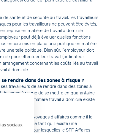
s catégories) ou de leur permettre de travailler à
e santé et de sécurité au travail, les travailleurs
isques pour les travailleurs ne peuvent être évités,
l'entreprise en matière de travail à domicile
'employeur peut déjà évaluer quelles fonctions
a pas encore mis en place une politique en matière
re une telle politique. Bien sûr, l'employeur doit
micile pour effectuer leur travail (ordinateur
 arrangement concernant les coûts liés au travail
vail à domicile.
e se rendre dans des zones à risque ?
à ses travailleurs de se rendre dans des zones à
nt de zones à risque de se mettre en quarantaine
'une politique en matière travail à domicile existe
trictions sur les voyages d'affaires comme il le
s
a soit controversé tant qu'il existe une
dias sociaux
r dans les zones pour lesquelles le SPF Affaires