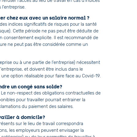
 refuser l'accès au lieu de travail en cas d'indices
 l'entreprise.
ter chez eux avec un salaire normal ?
des indices significatifs de risques pour la santé
isque). Cette période ne pas peut être déduite de
 son consentement explicite. Il est recommandé de
esure ne peut pas être considérée comme un
eprise ou à une partie de l'entreprise) nécessitent
'entreprise, et doivent être inclus dans le
 une option réalisable pour faire face au Covid-19.
endre un congé sans solde?
. Le non-respect des obligations contractuelles de
onibles pour travailler pourrait entrainer la
éclamations du paiement des salaires.
vailler à domicile?
sents sur le lieu de travail correspondra
ions, les employeurs peuvent envisager la