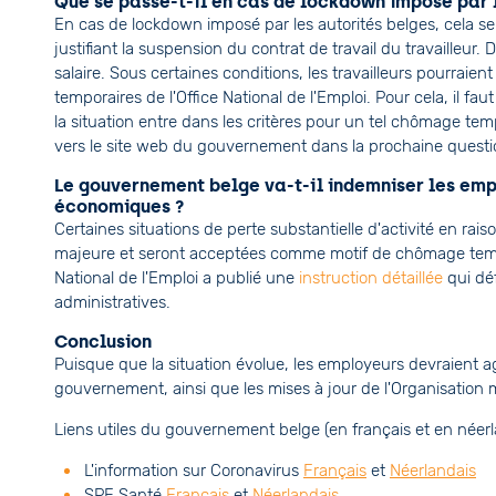
Que se passe-t-il en cas de lockdown imposé par l
En cas de lockdown imposé par les autorités belges, cela 
justifiant la suspension du contrat de travail du travailleur
salaire. Sous certaines conditions, les travailleurs pourraien
temporaires de l'Office National de l'Emploi. Pour cela, il
la situation entre dans les critères pour un tel chômage tempo
vers le site web du gouvernement dans la prochaine questi
Le gouvernement belge va-t-il indemniser les emp
économiques ?
Certaines situations de perte substantielle d'activité en rai
majeure et seront acceptées comme motif de chômage tempo
National de l'Emploi a publié une
instruction détaillée
qui déf
administratives.
Conclusion
Puisque que la situation évolue, les employeurs devraient a
gouvernement, ainsi que les mises à jour de l'Organisation 
Liens utiles du gouvernement belge (en français et en néerl
L'information sur Coronavirus
Français
et
Néerlandais
SPF Santé
Français
et
Néerlandais