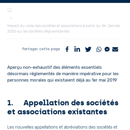
Fil
d'Ariane
—
Impact du code des sociétés et associations à partir du 1er Janvier
2020 sur les sociétés déjà existantes
Partager cette page
Aperçu non-exhaustif des éléments essentiels
désormais réglementés de manière impérative pour les
personnes morales qui existaient déjà au 1er mai 2019
1. Appellation des sociétés
et associations existantes
Les nouvelles appellations et abréviations des sociétés et