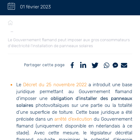
01 février 2023
Fil
d'Ariane
—
Le Gouvernement flamand peut imposer aux gros consommateurs
d'électricité l'installation de panneaux solaires
Partager cette page
Le
Décret du 25 novembre 2022
a introduit une base
juridique permettant au Gouvernement flamand
d'imposer une
obligation d'installer des panneaux
solaires
photovoltaïques sur une partie ou la totalité
d’une superficie de toiture. Cette base juridique a été
précisée dans un
arrêté d’exécution
du Gouvernement
flamand (uniquement disponible en néerlandais à ce
stade). Avec cette mesure, le législateur décrétal
flamand souhaite maximiser le potentiel d'énergie