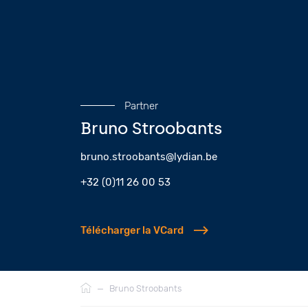
Partner
Bruno Stroobants
bruno.stroobants@lydian.be
+32 (0)11 26 00 53
Télécharger la VCard
Fil
—
Bruno Stroobants