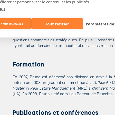
liorer et personnaliser le contenu et les publicités.
Expertise et expérience
lus
Bruno a une vaste expérience en matière de transactions im
vente de biens immobiliers (
asset deal
) et de parts de soci
Tout refuser
Paramètres des
r tous les cookies
juridiques du développement immobilier. Il assiste les c
contrats immobiliers tels que l'achat, le bail, le leasing, 
questions commerciales stratégiques. De plus, il possède 
ayant trait au domaine de l’immobilier et de la construction.
Formation
En 2007, Bruno est décroché son diplôme en droit à la
obtenu en 2008 un graduat en immobilier à la
Katholieke Un
Master
in
Real Estate Management
(MRE) à
l'Antwerp M
(UA). En 2008, Bruno a été admis au Barreau de Bruxelles.
Publications et conférences