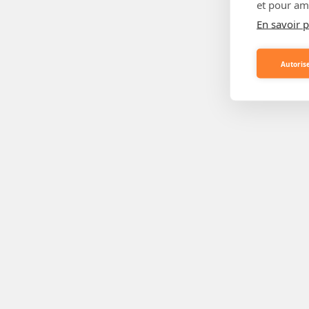
et pour amé
En savoir p
Autorise