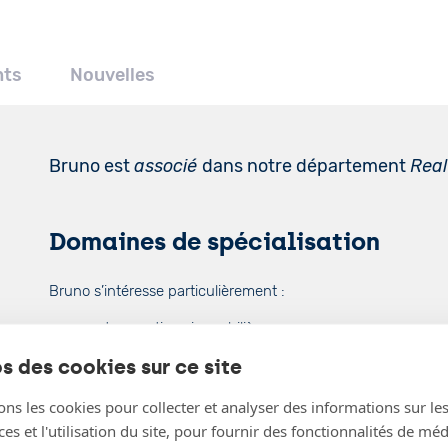
nts
Nouvelles
Bruno est
associé
dans notre département
Real
Domaines de spécialisation
Bruno s’intéresse particulièrement :
aux transactions immobilières
aux contrat de bail et de leasing immobilier
s des cookies sur ce site
aux projets de développement immobilier
au droit de la construction
ons les cookies pour collecter et analyser des informations sur le
s et l'utilisation du site, pour fournir des fonctionnalités de mé