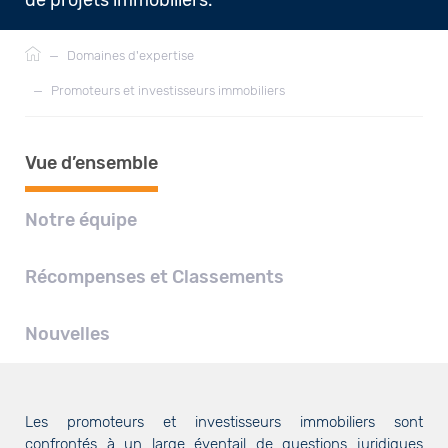
Fil
—
Domaines d'expertise
d'Ariane
—
Promoteurs et investisseurs immobiliers
Vue d’ensemble
Notre équipe
Récompenses et Classements
Nouvelles
Les promoteurs et investisseurs immobiliers sont
confrontés à un large éventail de questions juridiques