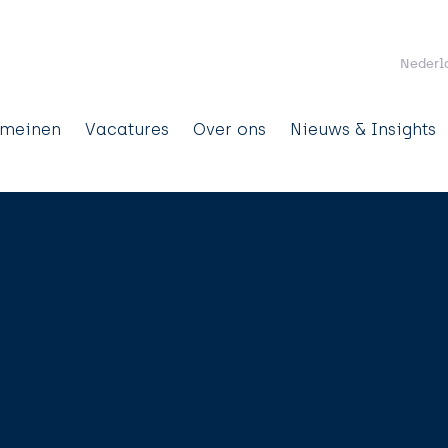
Overslaan en naar de inhoud gaan
Nederl
omeinen
Vacatures
Over ons
Nieuws & Insights
tion