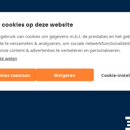
 cookies op deze website
ebruik van cookies om gegevens m.b.t. de prestaties en het geb
te te verzamelen & analyseren, om sociale netwerkfunctionaliteit
onze content & advertenties te verbeteren en personaliseren.
Tax Law (Corporate tax
te weten
Recommended" (2026)
okies toestaan
Weigeren
Cookie-inste