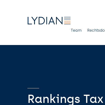
Main
Team
Rechtsd
naviga
Rankings Tax