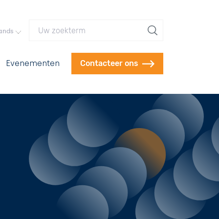
Uw zoekterm
ands
Evenementen
Contacteer ons