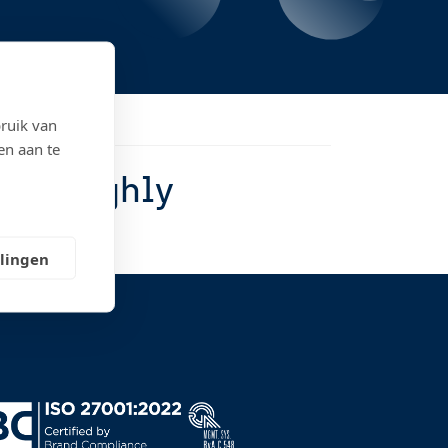
ruik van
en aan te
) - "Highly
llingen