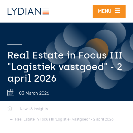
Skip to main content
MENU
Real Estate in Focus III
"Logistiek vastgoed" - 2
april 2026
03 March 2026
Breadcrumb
—
News & Insights
—
Real Estate in Focus III "Logistiek vastgoed" - 2 april 2026