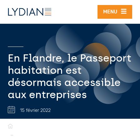
Aller au contenu principal
MENU
En Flandre, le Passeport
habitation est
désormais accessible
aux entreprises
15 février 2022
Fil
d'Ariane
—