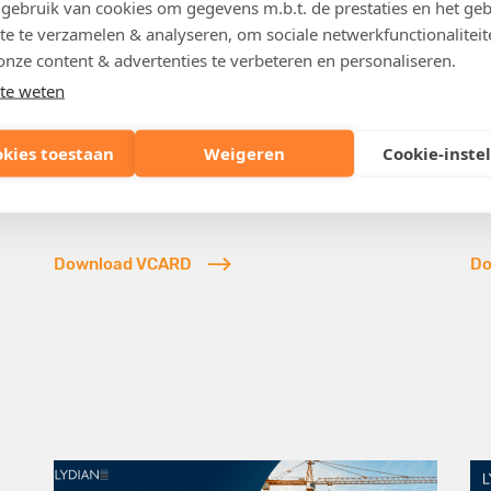
Partner
ebruik van cookies om gegevens m.b.t. de prestaties en het geb
Dario Petosa
B
te te verzamelen & analyseren, om sociale netwerkfunctionaliteit
onze content & advertenties te verbeteren en personaliseren.
Vastgoed
Va
te weten
Vastgoedontwikkelaars en -investeerders
Va
dario.petosa@lydian.be
br
okies toestaan
Weigeren
Cookie-inste
+32 (0)2 787 90 47
+3
Download VCARD
Do