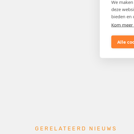
We maken g
deze websi
bieden en 
Kom meer 
Alle co
GERELATEERD NIEUWS