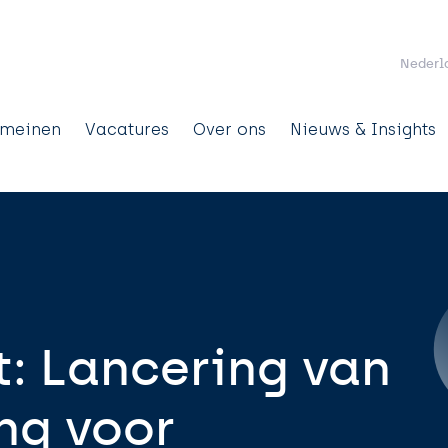
Overslaan en naar de inhoud gaan
Nederl
omeinen
Vacatures
Over ons
Nieuws & Insights
tion
: Lancering van
ng voor