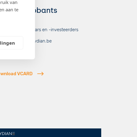
Partner
ruik van
runo Stroobants
en aan te
stgoed
stgoedontwikkelaars en -investeerders
uno.stroobants@lydian.be
llingen
2 (0)11 26 00 53
wnload VCARD