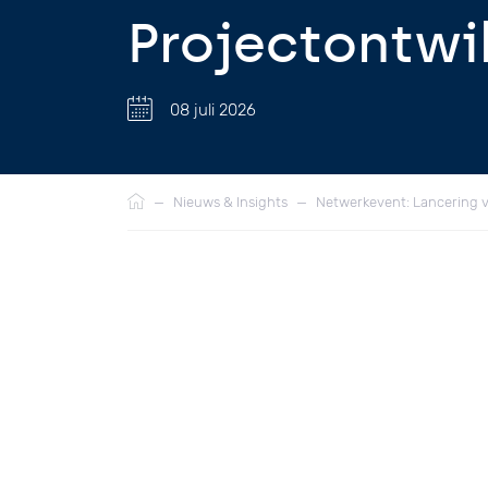
Projectontwi
08 juli 2026
Kruimelpad
—
Nieuws & Insights
—
Netwerkevent: Lancering v