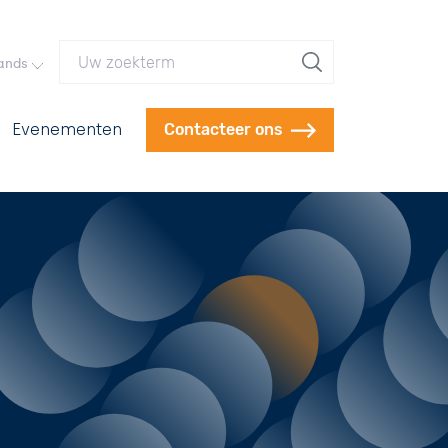
Uw zoekterm
ands
Evenementen
Contacteer ons