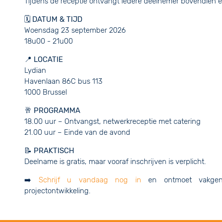
Tijdens de receptie ontvangt iedere deelnemer bovendien 
🗓️ DATUM & TIJD
Woensdag 23 september 2026
18u00 - 21u00
📍 LOCATIE
Lydian
Havenlaan 86C bus 113
1000 Brussel
🥂 PROGRAMMA
18.00 uur – Ontvangst, netwerkreceptie met catering
21.00 uur – Einde van de avond
📝 PRAKTISCH
Deelname is gratis, maar vooraf inschrijven is verplicht.
➡️
Schrijf u vandaag nog in
en ontmoet vakgeno
projectontwikkeling.