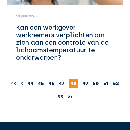
10 juni 2020
Kan een werkgever
werknemers verplichten om
zich aan een controle van de
lichaamstemperatuur te
onderwerpen?
<<
<
44
45
46
47
48
49
50
51
52
53
>>