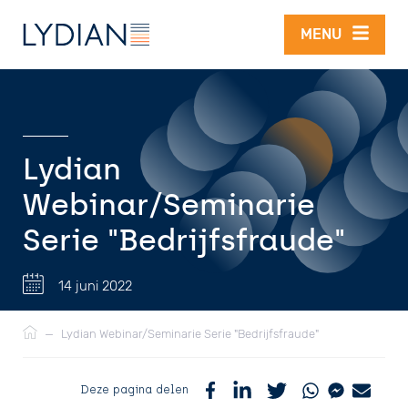
Overslaan en naar de inhoud gaan
MENU
Lydian
Webinar/Seminarie
Serie "Bedrijfsfraude"
14 juni 2022
Kruimelpad
—
Lydian Webinar/Seminarie Serie "Bedrijfsfraude"
Deze pagina delen