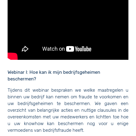
Webinar I: Hoe kan ik mijn bedrijfsgeheimen
beschermen?
Tijdens dit webinar bespraken we welke maatregelen u
binnen uw bedrijf kan nemen om fraude te voorkomen en
uw bedrijfsgeheimen te beschermen. We gaven een
overzicht van belangrijke acties en nuttige clausules in de
overeenkomsten met uw medewerkers en lichtten toe hoe
u uw knowhow kan beschermen nog voor u enige
vermoedens van bedrijfsfraude heeft.