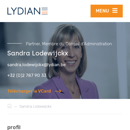
Aller au contenu principal
MENU
Partner, Membre du Conseil d'Administration
Sandra Lodewijckx
sandra.lodewijckx@lydian.be
+32 (0)2 787 90 33
Télécharger la VCard
Fil
—
Sandra Lodewijckx
d'Ariane
profil