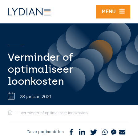
Overslaan en naar de inhoud gaan
MENU
Verminder of
optimaliseer
loonkosten
28 januari 2021
Kruimelpad
—
Verminder of optimaliseer loonkosten
Deze pagina delen