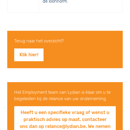
de loonnorm.
Terug naar het overzicht?
Klik hier!
Het Employment team van Lydian is klaar om u te
begeleiden bij de relance van uw onderneming.
Heeft u een specifieke vraag of wenst u
praktisch advies op maat, contacteer
ons dan op relance@lydian.be. We nemen